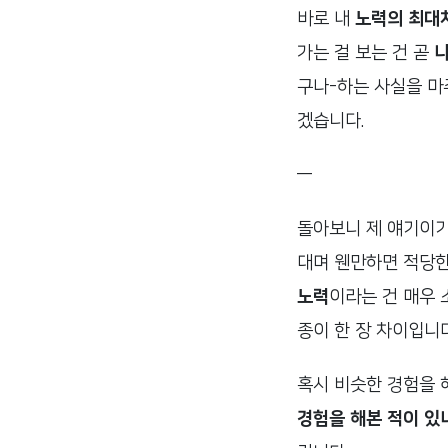
바로 내
노력의 최대
가는 걸 보는 건 곧
나
구나-하는 사실을 마
겠습니다.
—
돌아보니 제 얘기이기
대며 웬만하면 적당한
노력
이라는 건 매우 
종이 한 장 차이입니
혹시 비슷한 경험을 
경험을 해본 적이 있