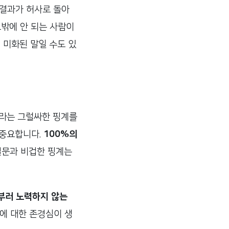
 결과가 허사로 돌아
도밖에 안 되는 사람이
 미화된 말일 수도 있
라는 그럴싸한 핑계를
 중요합니다.
100%의
질문과 비겁한 핑계는
부러 노력하지 않는
에 대한 존경심이 생