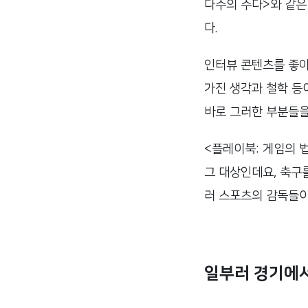
다수의 수다>와 같은
다.
인터뷰 콘텐츠를 좋
가진 생각과 철학 등
바로 그러한 부분들을
<플레이북: 게임의 
그 대상인데요, 축구
러 스포츠의 감독들이
일부러 경기에서