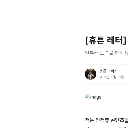
[휴튼 레터]
일부러 노력을 하지 
휴튼 아버지
2022년 12월 29일
저는
인터뷰 콘텐츠
를