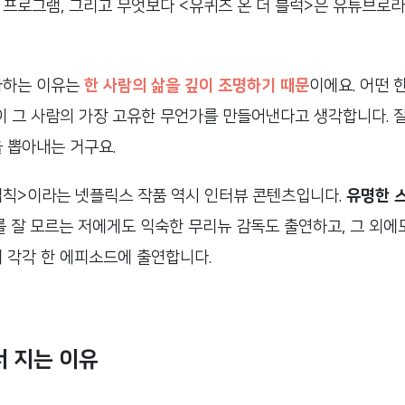
 프로그램, 그리고 무엇보다 <유퀴즈 온 더 블럭>은 유튜브로
아하는 이유는
한 사람의 삶을 깊이 조명하기 때문
이에요. 어떤 
이 그 사람의 가장 고유한 무언가를 만들어낸다고 생각합니다. 
 뽑아내는 거구요.
법칙>이라는 넷플릭스 작품 역시 인터뷰 콘텐츠입니다.
유명한 
를 잘 모르는 저에게도 익숙한 무리뉴 감독도 출연하고, 그 외에도
 각각 한 에피소드에 출연합니다.
 지는 이유