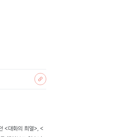
 <대화의 희열>, <