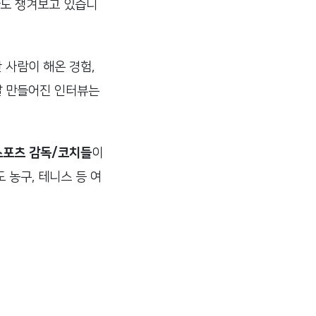
라도 챙겨보고 있습니
한 사람이 해온 경험,
잘 만들어진 인터뷰는
스포츠 감독/코치들
이
 농구, 테니스 등 여