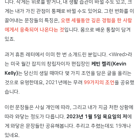
니다. 작게는 위로를 받거나, 내 생활 습관이 바뀔 수도 있고, 크
게는 내가 가진 관점이 통째로 바뀔 수도 있어요. 그런 변화를 이
끌어내는 문장들의 특징은,
오랜 세월동안 깊은 경험을 한 사람
에게서 응축되어 나온다는 것
입니다. 몸으로 배운 통찰이 담겨
있죠.
과거 휴튼 레터에서 이미 한 번 소개드린 분입니다. <Wired>라
는 미국 월간 잡지의 창립자이자 편집장인
케빈 켈리(Kevin
Kelly)
는 당신의 생일 때마다 몇 가지 조언을 담은 글을 올리는
것으로 유명한데요, 2021년에는 무려
99가지의 조언
을 공유했
습니다.
이런 문장들은 사실 개인에 따라, 그리고 내가 지금 처한 상황에
따라 와닿는 정도가 다릅니다.
2023년 1월 5일 목요일의 저
에
게 와닿은 문장들만 공유해봅니다. 추리고 추렸는데도 19개나
있네요.