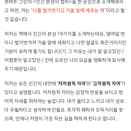
로버트 그린의 <인간 본성의 법칙>을 한 문장으로 소개해보라
고 하면, 저는
“나를 벌거벗기고 거울 앞에 세우는 책”
이라고 할
것 같습니다.
저자는 책에서 인간의 본성 18가지를 소개하는데요, 열여덟 번
이나 벌거벗겨져 거울 앞에 세워지고 나면 얼굴도 화끈거리지만
기분이 묘하게 좋기도 합니다(?). 그 이유는 내가 잘 알고있던 /
어렴풋이 알고있던 / 전혀 모르던 나의 모습을 명확하게 묘사해
주기 때문입니다.
저자는 모든 인간의 내면에
‘저차원적 자아’
와
‘고차원적 자아’
가
있다고 설명합니다. 저차원적 자아는 감정적 반응을 보이고 방
어적 자세를 취하려는 놈입니다. 내가 옳다고 느끼고 내가 남보
다 우월하다고 생각하게 만들죠. 즉각적 쾌락과 오락거리를 찾
으며, 언제나 저항이 가장 작은 길을 택하게 한다고 합니다.